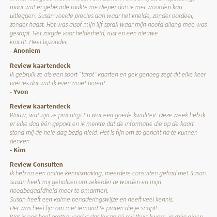
maar wat er gebeurde raakte me dieper dan ik met woorden kan
uitleggen. Susan voelde precies aan waar het knelde, zonder oordeel,
zonder haast. Het was alsof mijn lijf sprak waar mijn hoofd allang mee was
gestopt. Het zorgde voor helderheid, rust en een nieuwe
kracht. Heel bijzonder.
- Anoniem
Review kaartendeck
Ik gebruik ze als een soort “tarot” kaarten en gek genoeg zegt dit elke keer
precies dat wat ik even moet horen!
- Yvon
Review kaartendeck
Wauw, wat zijn ze prachtig! En wat een goede kwaliteit. Deze week heb ik
er elke dag één gepakt en ik merkte dat de informatie die op de kaart
stond mij de hele dag bezig hield. Het is fijn om zo gericht na te kunnen
denken.
- Kim
Review Consulten
Ik heb na een online kennismaking, meerdere consulten gehad met Susan.
Susan heeft mij geholpen om zekerder te worden en mijn
hoogbegaafdheid meer te omarmen.
Susan heeft een kalme benaderingswijze en heeft veel kennis.
Het was heel fijn om met iemand te praten die je snapt!
Wat ik ook heel prettig vond is dat Susan bij mij thuis kwam, in mijn eigen