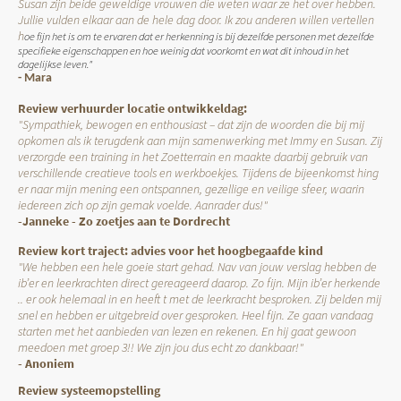
Susan zijn beide geweldige vrouwen die weten waar ze het over hebben.
Jullie vulden elkaar aan de hele dag door. Ik zou anderen willen vertellen
h
oe fijn het is om te ervaren dat er herkenning is bij dezelfde personen met dezelfde
specifieke eigenschappen en hoe weinig dat voorkomt en wat dit inhoud in het
dagelijkse leven."
- Mara
Review verhuurder locatie ontwikkeldag:
"Sympathiek, bewogen en enthousiast – dat zijn de woorden die bij mij
opkomen als ik terugdenk aan mijn samenwerking met Immy en Susan. Zij
verzorgde een training in het Zoetterrain en maakte daarbij gebruik van
verschillende creatieve tools en werkboekjes. Tijdens de bijeenkomst hing
er naar mijn mening een ontspannen, gezellige en veilige sfeer, waarin
iedereen zich op zijn gemak voelde. Aanrader dus!"
-Janneke - Zo zoetjes aan te Dordrecht
Review kort traject: advies voor het hoogbegaafde kind
"We hebben een hele goeie start gehad. Nav van jouw verslag hebben de
ib’er en leerkrachten direct gereageerd daarop. Zo fijn. Mijn ib’er herkende
.. er ook helemaal in en heeft t met de leerkracht besproken. Zij belden mij
snel en hebben er uitgebreid over gesproken. Heel fijn. Ze gaan vandaag
starten met het aanbieden van lezen en rekenen. En hij gaat gewoon
meedoen met groep 3!! We zijn jou dus echt zo dankbaar!"
- Anoniem
Review systeemopstelling