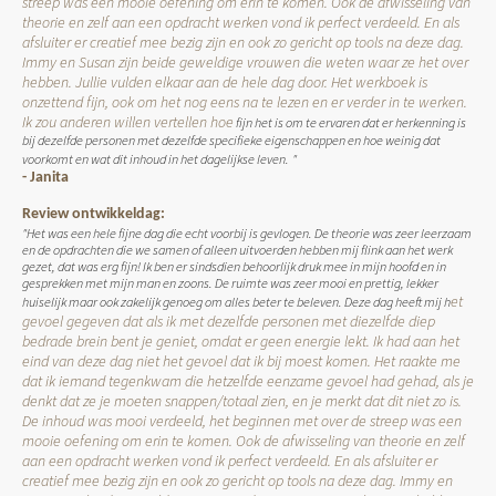
streep was een mooie oefening om erin te komen. Ook de afwisseling van
theorie en zelf aan een opdracht werken vond ik perfect verdeeld. En als
afsluiter er creatief mee bezig zijn en ook zo gericht op tools na deze dag.
Immy en Susan zijn beide geweldige vrouwen die weten waar ze het over
hebben. Jullie vulden elkaar aan de hele dag door. Het werkboek is
onzettend fijn, ook om het nog eens na te lezen en er verder in te werken.
Ik zou anderen willen vertellen hoe
fijn het is om te ervaren dat er herkenning is
bij dezelfde personen met dezelfde specifieke eigenschappen en hoe weinig dat
voorkomt en wat dit inhoud in het dagelijkse leven.
"
- Janita
Review ontwikkeldag:
"Het was een hele fijne dag die echt voorbij is gevlogen. De theorie was zeer leerzaam
en de opdrachten die we samen of alleen uitvoerden hebben mij flink aan het werk
gezet, dat was erg fijn! Ik ben er sindsdien behoorlijk druk mee in mijn hoofd en in
gesprekken met mijn man en zoons. De ruimte was zeer mooi en prettig, lekker
et
huiselijk maar ook zakelijk genoeg om alles beter te beleven. Deze dag heeft mij h
gevoel gegeven dat als ik met dezelfde personen met diezelfde diep
bedrade brein bent je geniet, omdat er geen energie lekt. Ik had aan het
eind van deze dag niet het gevoel dat ik bij moest komen. Het raakte me
dat ik iemand tegenkwam die hetzelfde eenzame gevoel had gehad, als je
denkt dat ze je moeten snappen/totaal zien, en je merkt dat dit niet zo is.
De inhoud was mooi verdeeld, het beginnen met over de streep was een
mooie oefening om erin te komen. Ook de afwisseling van theorie en zelf
aan een opdracht werken vond ik perfect verdeeld. En als afsluiter er
creatief mee bezig zijn en ook zo gericht op tools na deze dag. Immy en