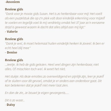
-Anoniem
Review gids
"Dank voor je mooie gids Susan. Het is zo herkenbaar voor mij! Het voelt
als een puzzelstuk die op z'n plek valt door eindelijk erkenning voor mijzelf
te voelen en tegelijk voel ik mij verdrietig omdat het 37 jaar zo'n eenzame
strijd is geweest waarin ik dacht dat alles altijd aan mij ligt."
- Valerie
Review gids
"Dank je wel, ik moet helemaal huilen eindelijk herken ik zoveel. Ik ben er
echt heel blij mee"
- Denise
Review gids
..Jeetje. ik heb de gids gelezen. Heel veel dingen zijn herkenbaar, niet
alles. Of misschien toch wel. Ik weet het niet.
Het stukje: Als deze emoties zo overweldigend en pijnlijk zijn, leer je jezelf
af te sluiten voor dit gevoel, omdat je er anders aan onderdoor gaat. Dit
kan betekenen dat je jezelf niet meer laat zien.
En dan de zin, Je bouwt je eigen gevangenis.....
Dit is zo waar...
-
Daisy