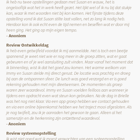
Ik heb nu twee opstellingen gedaan met Susan en wauw, het is
ongelooflijk wat het in werk heeft gezet. Het lijkt wel of ik nu bij dat stukje
kan, waar ik met woorden niet bij kon komen. Het fijnste tijdens deze
opstelling vond ik dat Susan stilte laat vallen, net zo lang ik nodig heb.
Hierdoor kon ik ook echt even de tijd nemen en beseffen wat er door mij
heen ging. Het ging op mijn eigen tempo.
- Anoniem
Review Ontwikkeldag
Ik heb even getwijfeld voordat ik mij aanmeldde. Het is toch een beetje
spannend: je weet niet wie er nog meer in de groep zitten, wat er gaat
gebeuren en of je wel aansluiting zult vinden. Maar vanaf het moment dat
ik binnenliep, wist ik dat het goed zou komen. Het warme welkom van
Immy en Susan stelde mij direct gerust. De locatie was prachtig en droeg
bij aan de ontspannen sfeer. De lunch was goed verzorgd en er is goed
rekening gehouden met mijn dieetwensen. De momenten als groep
waren zeer waardevol. Immy en Susan voelden feilloos aan wanneer je
tijdens een opdracht even wat steun kon gebruiken. Na de dag in Brielle
was het nog niet klaar. Via een app groep hebben we contact gehouden
en via een online bijeenkomst hebben we het traject mooi afgesloten. Als
je nog twijfelt, zou ik je aanraden het gewoon te gaan. Alleen al het
samenzijn en de herkenning zijn ontzettend waardevol.
-
Anoniem
Review systeemopstelling
Ik wist niet goed wat ik moest verwachten van een systeemopstelling,