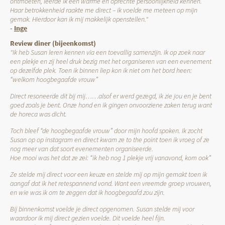
ontmoeten, leerde ik een warme en oprechte persoonlijkheid kennen.
Haar betrokkenheid raakte me direct – ik voelde me meteen op mijn
gemak. Hierdoor kan ik mij makkelijk openstellen."
-
Inge
Review diner (bijeenkomst)
"Ik heb Susan leren kennen via een toevallig samenzijn. Ik op zoek naar
een plekje en zij heel druk bezig met het organiseren van een evenement
op dezelfde plek. Toen ik binnen liep kon ik niet om het bord heen:
“welkom hoogbegaafde vrouw”
Direct resoneerde dit bij mij……alsof er werd gezegd, ik zie jou en je bent
goed zoals je bent. Onze hond en ik gingen onvoorziene zaken terug want
de horeca was dicht.
Toch bleef “de hoogbegaafde vrouw” door mijn hoofd spoken. Ik zocht
Susan op op instagram en direct kwam ze to the point toen ik vroeg of ze
nog meer van dat soort evenementen organiseerde.
Hoe mooi was het dat ze zei: “ik heb nog 1 plekje vrij vanavond, kom ook”
Ze stelde mij direct voor een keuze en stelde mij op mijn gemakt toen ik
aangaf dat ik het retespannend vond. Want een vreemde groep vrouwen,
en wie was ik om te zeggen dat ik hoogbegaafd zou zijn.
Bij binnenkomst voelde je direct opgenomen. Susan stelde mij voor
waardoor ik mij direct gezien voelde. Dit voelde heel fijn.