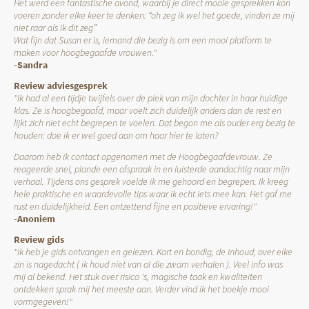
Het werd een fantastische avond, waarbij je direct mooie gesprekken kon
voeren zonder elke keer te denken: “oh zeg ik wel het goede, vinden ze mij
niet raar als ik dit zeg”
Wat fijn dat Susan er is, iemand die bezig is om een mooi platform te
maken voor hoogbegaafde vrouwen."
-Sandra
Review adviesgesprek
"Ik had al een tijdje twijfels over de plek van mijn dochter in haar huidige
klas. Ze is hoogbegaafd, maar voelt zich duidelijk anders dan de rest en
lijkt zich niet echt begrepen te voelen. Dat begon me als ouder erg bezig te
houden: doe ik er wel goed aan om haar hier te laten?
Daarom heb ik contact opgenomen met de Hoogbegaafdevrouw. Ze
reageerde snel, plande een afspraak in en luisterde aandachtig naar mijn
verhaal. Tijdens ons gesprek voelde ik me gehoord en begrepen. Ik kreeg
hele praktische en waardevolle tips waar ik echt iets mee kan. Het gaf me
rust en duidelijkheid. Een ontzettend fijne en positieve ervaring!"
-Anoniem
Review gids
"Ik heb je gids ontvangen en gelezen. Kort en bondig, de inhoud, over elke
zin is nagedacht ( ik houd niet van al die zwam verhalen ). Veel info was
mij al bekend. Het stuk over risico 's, magische taak en kwaliteiten
ontdekken sprak mij het meeste aan. Verder vind ik het boekje mooi
vormgegeven!"