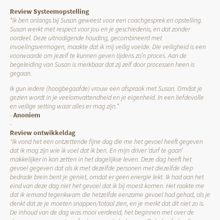
Review Systeemopstelling
“Ik ben onlangs bij Susan geweest voor een coachgesprek en opstelling.
Susan werkt met respect voor jou en je geschiedenis, en dat zonder
oordeel. Deze uitnodigende houding, gecombineerd met
invoelingsvermogen, maakte dat ik mij veilig voelde. Die veiligheid is een
voorwaarde om jezelf te kunnen geven tijdens zo’n proces. Aan de
begeleiding van Susan is merkbaar dat zij zelf door processen heen is
gegaan.
Ik gun iedere (hoogbegaafde) vrouw een afspraak met Susan. Omdat je
gezien wordt in je veelomvattendheid en je eigenheid. In een liefdevolle
en veilige setting waar alles er mag zijn.”
-
Anoniem
-
Review ontwikkeldag
"Ik vond het een ontzettende fijne dag die me het gevoel heeft gegeven
dat ik mag zijn wie ik voel dat ik ben. En mijn driver ‘durf te gaan’
makkelijker in kan zetten in het dagelijkse leven. Deze dag heeft het
gevoel gegeven dat als ik met dezelfde personen met diezelfde diep
bedrade brein bent je geniet, omdat er geen energie lekt. Ik had aan het
eind van deze dag niet het gevoel dat ik bij moest komen. Het raakte me
dat ik iemand tegenkwam die hetzelfde eenzame gevoel had gehad, als je
denkt dat ze je moeten snappen/totaal zien, en je merkt dat dit niet zo is.
De inhoud van de dag was mooi verdeeld, het beginnen met over de