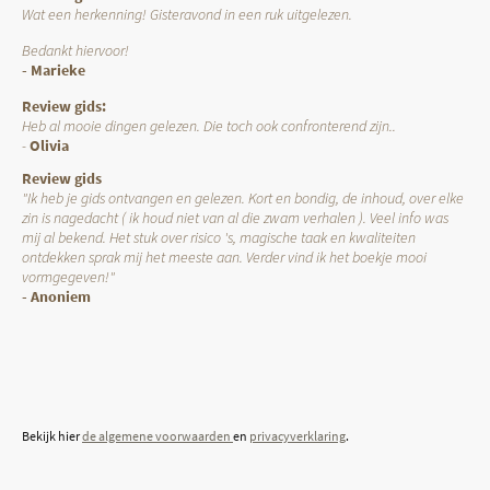
Wat een herkenning! Gisteravond in een ruk uitgelezen.
Bedankt hiervoor!
- Marieke
Review gids:
Heb al mooie dingen gelezen. Die toch ook confronterend zijn..
-
Olivia
Review gids
"Ik heb je gids ontvangen en gelezen. Kort en bondig, de inhoud, over elke
zin is nagedacht ( ik houd niet van al die zwam verhalen ). Veel info was
mij al bekend. Het stuk over risico 's, magische taak en kwaliteiten
ontdekken sprak mij het meeste aan. Verder vind ik het boekje mooi
vormgegeven!"
- Anoniem
Bekijk hier
de algemene voorwaarden
en
privacyverklaring
.