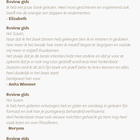
Review gids
Ik heb net jouw boek gelezen. Heel mooi geschreven en inspirerend ook.
Geeft me de energie om stappen te ondernemen.
- Elizabeth
Review gids
Hoi Susan,
Naar dat ik het boek binnen heb gekregen ben ik er meteen in gedoken .
Hoe meer ik het leesde hoe meer ik mezelf begon te begrijpen en voelde
mij meer in mijzelf thuiskomen
Het stukje dat je de beste intenties hebt met andere en dat je voor ze
opkomt dat je er ook nog voor gestraft word was heel herkenbaar
Daarom vind ik dit zo’n fijn boek om jezelf beter te leren kennen en alles
heel duidelijk in het boek staat
Dankjewel hier voor
- Anita Wimmer
Review gids
Hoi Susan
Ik heb hem gisteren ontvangen heb er gister en vandaag in gelezen fijn
formaat en ook hoe je puntsgewijs behandeld verfrissend.
Veel herkenbaar maar ook nieuwe inzichten gehad ik ga hem nog heel
vaak lezen en over filosoferen..
-
Meryem
Review gids