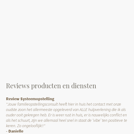
Reviews producten en diensten
Review Systeemopstelling
"Jouw familieopstellingsconsult heeft hier in huis het contact met onze
oudste zoon het allermeeste opgeleverd van ALLE hulpverlening die ik als
ouder ooit gekregen heb. Er is weer rust in huis, er is nauwelijks conflict en
als het schuurt, zijn we allemaal heel snel in staat de ‘vibe’ ten positieve te
keren. Zo ongelooflijk!!"
- Danielle