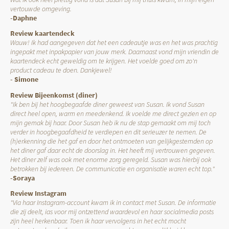
vertouwde omgeving.
-Daphne
Review kaartendeck
Wauw! Ik had aangegeven dat het een cadeautje was en het was prachtig
ingepakt met inpakpapier van jouw merk. Daarnaast vond mijn vriendin de
kaartendeck echt geweldig om te krijgen. Het voelde goed om zo'n
product cadeau te doen. Dankjewel!
- Simone
Review Bijeenkomst (diner)
"Ik ben bij het hoogbegaafde diner geweest van Susan. Ik vond Susan
direct heel open, warm en meedenkend. Ik voelde me direct gezien en op
mijn gemak bij haar. Door Susan heb ik nu de stap gemaakt om mij toch
verder in hoogbegaafdheid te verdiepen en dit serieuzer te nemen. De
(h)erkenning die het gaf en door het ontmoeten van gelijkgestemden op
het diner gaf daar echt de doorslag in. Het heeft mij vertrouwen gegeven.
Het diner zelf was ook met enorme zorg geregeld. Susan was hierbij ook
betrokken bij iedereen. De communicatie en organisatie waren echt top."
-Soraya
Review Instagram
"Via haar Instagram-account kwam ik in contact met Susan. De informatie
die zij deelt, ias voor mij ontzettend waardevol en haar socialmedia posts
zijn heel herkenbaar. Toen ik haar vervolgens in het echt mocht